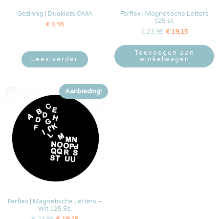
Gezinnig | Duoklets OMA
Ferflex | Magnetische Letters
125 st.
€
9,95
€
23,95
€
19,15
Toevoegen aan
Lees verder
winkelwagen
Aanbieding!
Ferflex | Magnetische Letters –
Wit 125 St.