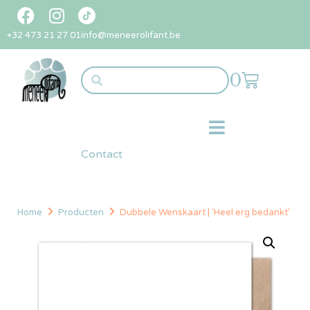
+32 473 21 27 01
info@meneerolifant.be
0
Contact
Home
Producten
Dubbele Wenskaart | ‘Heel erg bedankt’