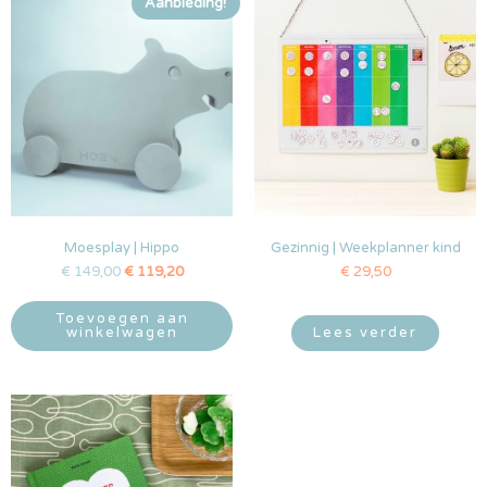
Aanbieding!
Moesplay | Hippo
Gezinnig | Weekplanner kind
€
149,00
€
119,20
€
29,50
Toevoegen aan
winkelwagen
Lees verder