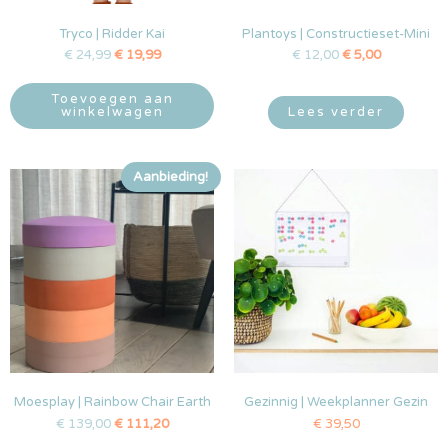
Tryco | Ridder Kai
Plantoys | Constructieset-Mini
€
24,99
€
19,99
€
12,00
€
5,00
Toevoegen aan
winkelwagen
Lees verder
Aanbieding!
Moesplay | Rainbow Chair Earth
Gezinnig | Weekplanner Gezin
€
139,00
€
111,20
€
39,50