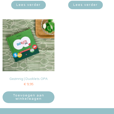
Lees verder
Lees verder
Gezinnig | Duoklets OPA
€
9,95
Toevoegen aan
winkelwagen