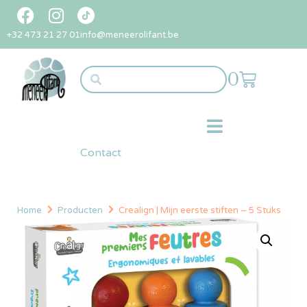
+32 473 21 27 01
info@meneerolifant.be
0
Contact
Home
Producten
Crealign | Mijn eerste stiften – 5 Stuks