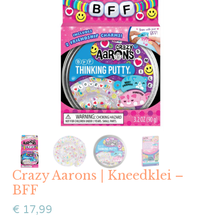
Crazy Aarons | Kneedklei –
BFF
€
17,99