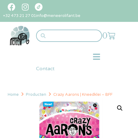
+32 473 21 27 01
info@meneerolifant.be
0
Contact
Home
Producten
Crazy Aarons | Kneedklei – BFF