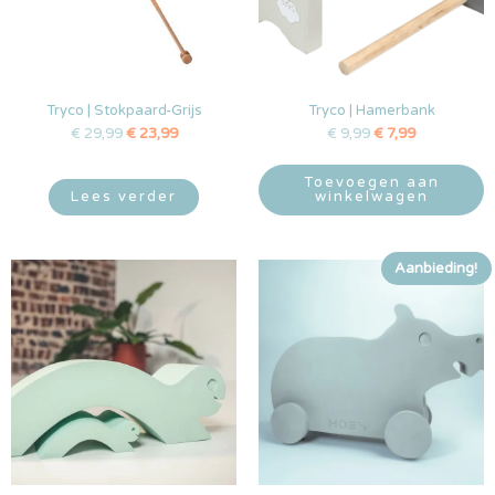
Tryco | Stokpaard-Grijs
Tryco | Hamerbank
€
29,99
€
23,99
€
9,99
€
7,99
Toevoegen aan
Lees verder
winkelwagen
Aanbieding!