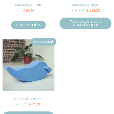
Moesplay | Turtle
Moesplay | Hippo
€
99,95
€
149,00
€
119,20
Toevoegen aan
Lees verder
winkelwagen
Aanbieding!
Moesplay | Dolphin
€
99,95
€
79,96