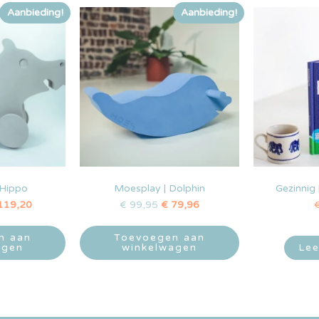
Aanbieding!
Aanbieding!
 Hippo
Moesplay | Dolphin
Gezinnig 
119,20
€
99,95
€
79,96
n aan
Toevoegen aan
agen
winkelwagen
Lee