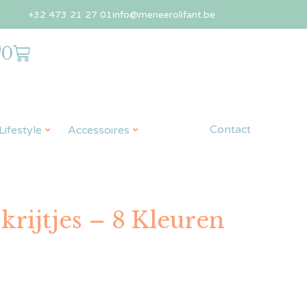
+32 473 21 27 01
info@meneerolifant.be
0
Contact
ifestyle
Accessoires
rijtjes – 8 Kleuren