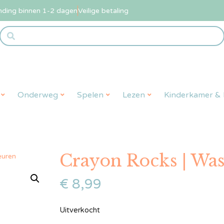
nding binnen 1-2 dagen
Veilige betaling
Onderweg
Spelen
Lezen
Kinderkamer & L
Crayon Rocks | Wask
euren
€
8,99
Uitverkocht