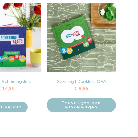
| Scheidingklets
Gezinnig | Duoklets OPA
€
14,95
€
9,95
Toevoegen aan
s verder
winkelwagen