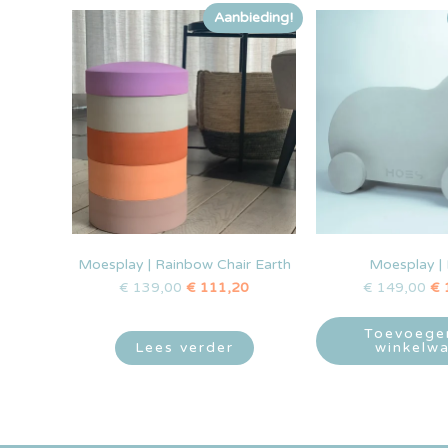
Aanbieding!
Moesplay | Rainbow Chair Earth
Moesplay |
€
139,00
€
111,20
€
149,00
€
Toevoege
Lees verder
winkelw