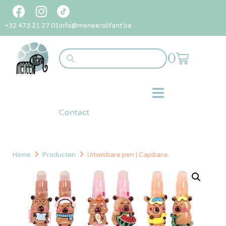
+32 473 21 27 01
info@meneerolifant.be
0
Contact
Home
Producten
Uitwisbare pen | Capibara