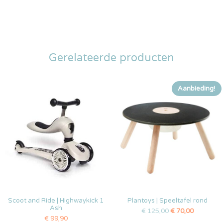
Gerelateerde producten
Aanbieding!
Scoot and Ride | Highwaykick 1
Plantoys | Speeltafel rond
Ash
€
125,00
€
70,00
€
99,90