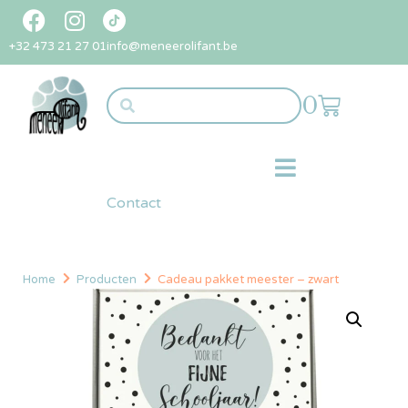
+32 473 21 27 01
info@meneerolifant.be
0
Contact
Home
Producten
Cadeau pakket meester – zwart