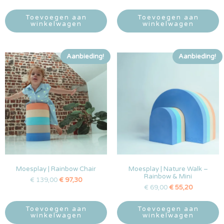
Toevoegen aan
Toevoegen aan
winkelwagen
winkelwagen
Aanbieding!
Aanbieding!
Moesplay | Rainbow Chair
Moesplay | Nature Walk –
Rainbow & Mini
€
139,00
€
97,30
€
69,00
€
55,20
Toevoegen aan
Toevoegen aan
winkelwagen
winkelwagen