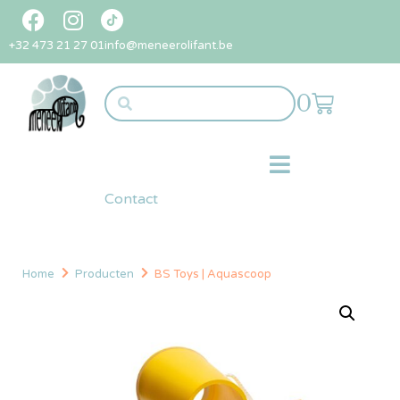
+32 473 21 27 01
info@meneerolifant.be
0
Contact
Home
Producten
BS Toys | Aquascoop