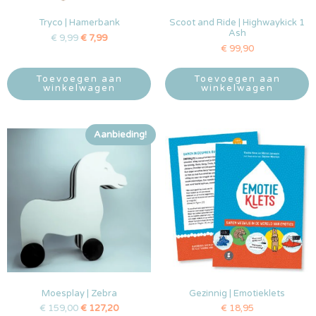
Tryco | Hamerbank
Scoot and Ride | Highwaykick 1
Ash
€
9,99
€
7,99
€
99,90
Toevoegen aan
Toevoegen aan
winkelwagen
winkelwagen
Aanbieding!
Moesplay | Zebra
Gezinnig | Emotieklets
€
159,00
€
127,20
€
18,95