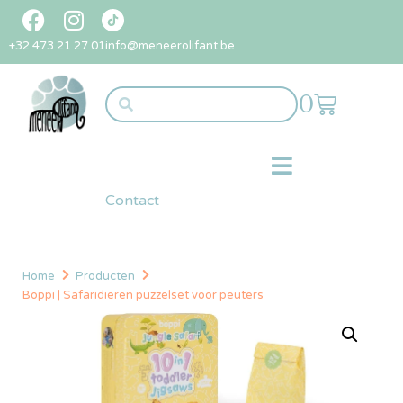
+32 473 21 27 01
info@meneerolifant.be
0
Contact
Home
Producten
Boppi | Safaridieren puzzelset voor peuters