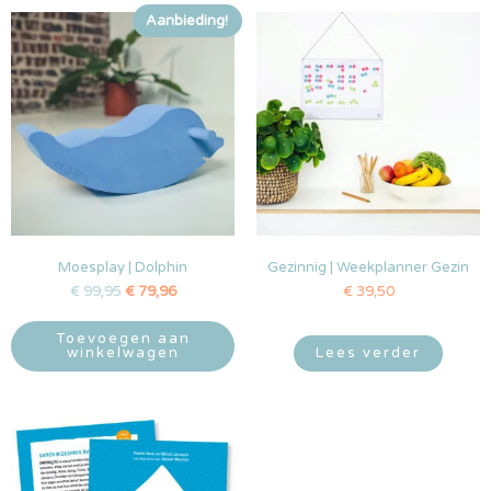
Aanbieding!
Moesplay | Dolphin
Gezinnig | Weekplanner Gezin
€
99,95
€
79,96
€
39,50
Toevoegen aan
winkelwagen
Lees verder