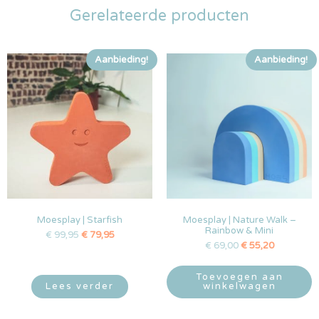
Gerelateerde producten
Aanbieding!
Aanbieding!
Moesplay | Starfish
Moesplay | Nature Walk –
Rainbow & Mini
€
99,95
€
79,95
€
69,00
€
55,20
Toevoegen aan
Lees verder
winkelwagen