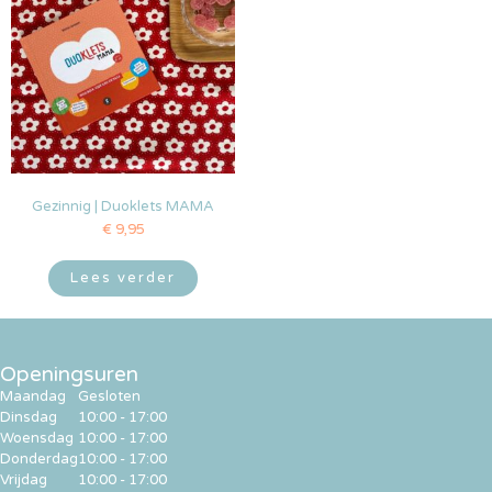
Gezinnig | Duoklets MAMA
€
9,95
Lees verder
Openingsuren
Maandag
Gesloten
Dinsdag
10:00 - 17:00
Woensdag
10:00 - 17:00
Donderdag
10:00 - 17:00
Vrijdag
10:00 - 17:00