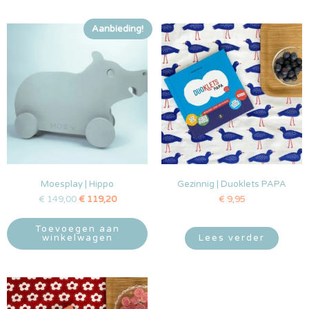
Aanbieding!
Moesplay | Hippo
Gezinnig | Duoklets PAPA
€
149,00
€
119,20
€
9,95
Toevoegen aan
winkelwagen
Lees verder