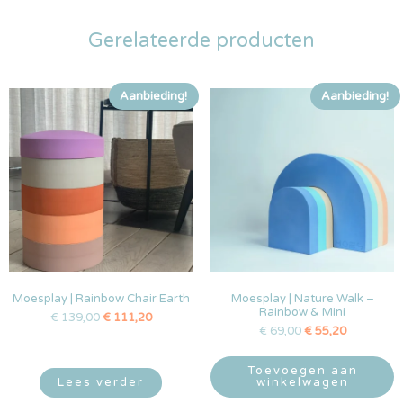
Gerelateerde producten
Aanbieding!
Aanbieding!
Moesplay | Rainbow Chair Earth
Moesplay | Nature Walk –
Rainbow & Mini
€
139,00
€
111,20
€
69,00
€
55,20
Toevoegen aan
Lees verder
winkelwagen