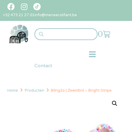
+32 473 21 27 01
info@meneerolifant.be
0
Contact
Home
Producten
Bling2o | Zwembril – Bright Stripe