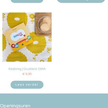
Gezinnig | Duoklets OMA
€
9,95
Lees verder
Openingsuren