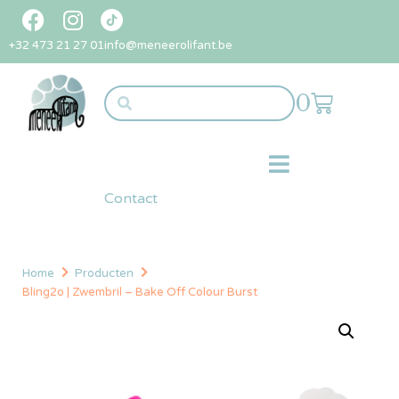
+32 473 21 27 01
info@meneerolifant.be
0
Contact
Home
Producten
Bling2o | Zwembril – Bake Off Colour Burst