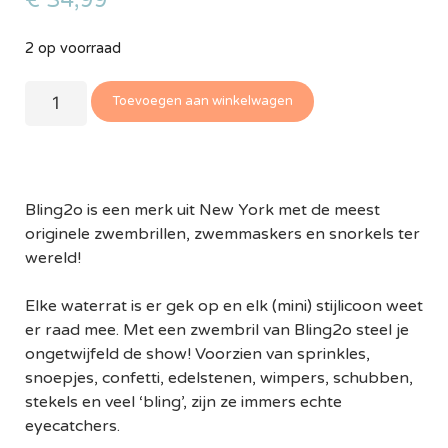
€
34,99
2 op voorraad
Toevoegen aan winkelwagen
Bling2o is een merk uit New York met de meest
originele zwembrillen, zwemmaskers en snorkels ter
wereld!
Elke waterrat is er gek op en elk (mini) stijlicoon weet
er raad mee. Met een zwembril van Bling2o steel je
ongetwijfeld de show! Voorzien van sprinkles,
snoepjes, confetti, edelstenen, wimpers, schubben,
stekels en veel ‘bling’, zijn ze immers echte
eyecatchers.