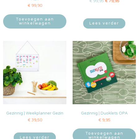
€
99,95
€
79,95
€
99,90
Toevoegen aan
winkelwagen
Lees verder
Gezinnig | Weekplanner Gezin
Gezinnig | Duoklets OPA
€
39,50
€
9,95
Toevoegen aan
Lees verder
winkelwagen