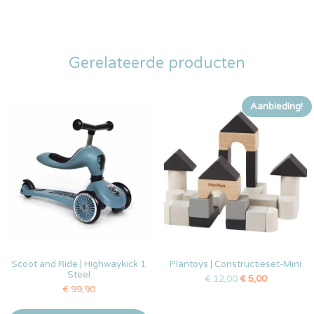
Gerelateerde producten
Aanbieding!
Scoot and Ride | Highwaykick 1
Plantoys | Constructieset-Mini
Steel
€
12,00
€
5,00
€
99,90