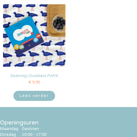
Gezinnig | Duoklets PAPA
€
9,95
Lees verder
Openingsuren
Maandag
Gesloten
Dinsdag
10:00 - 17:00