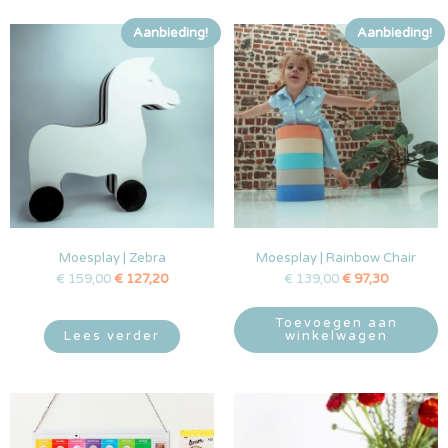
Aanbieding!
Aanbieding!
Moesplay | Zebra
Moesplay | Rainbow Chair
€
159,00
€
127,20
€
139,00
€
97,30
Toevoegen aan
Lees verder
winkelwagen