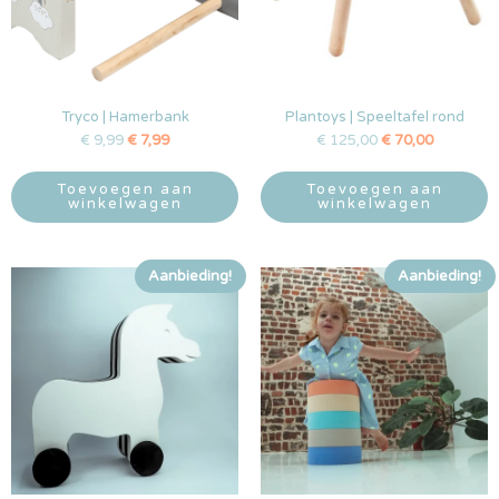
Tryco | Hamerbank
Plantoys | Speeltafel rond
€
9,99
€
7,99
€
125,00
€
70,00
Toevoegen aan
Toevoegen aan
winkelwagen
winkelwagen
Aanbieding!
Aanbieding!