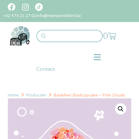
+32 473 21 27 01
info@meneerolifant.be
0
Contact
Home
Producten
BadeFee | Badcupcake – Pink Clouds