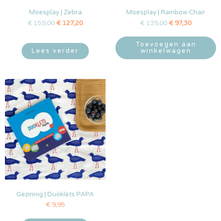
Moesplay | Zebra
Moesplay | Rainbow Chair
€
159,00
€
127,20
€
139,00
€
97,30
Toevoegen aan
Lees verder
winkelwagen
Gezinnig | Duoklets PAPA
€
9,95