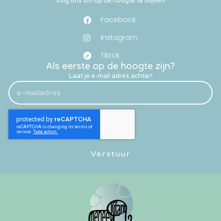
Volg ons om op de hoogte te blijven!
Facebook
Instagram
Tiktok
Als eerste op de hoogte zijn?
Laat je e-mail adres achter!
Verstuur