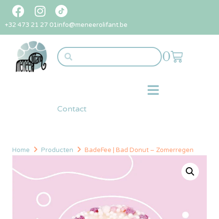
+32 473 21 27 01
info@meneerolifant.be
0
Contact
Home
Producten
BadeFee | Bad Donut – Zomerregen