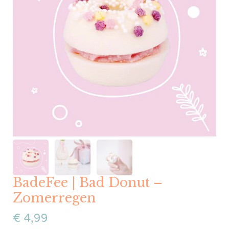
BadeFee | Bad Donut –
Zomerregen
€
4,99