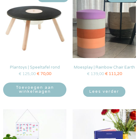
Plantoys | Speeltafel rond
Moesplay | Rainbow Chair Earth
€
125,00
€
70,00
€
139,00
€
111,20
Toevoegen aan
winkelwagen
Lees verder